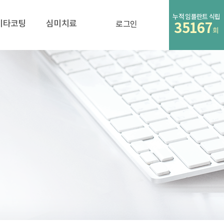
누적 임플란트 식립
비타코팅
심미치료
로그인
35167
회