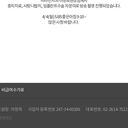
비타민치과 이청옥원장님께서
충치치료, 사랑니발치, 임플란트수술 자문의로 방송 촬영 진행되었습니다.
4/4(월) SBS좋은아침 9:10~
많은 시청 바랍니다.
비급여수가표
원장 : 이청옥
사업자 등록번호 247-34-00206
대표번호 : 02-2614-7522
SERVED.