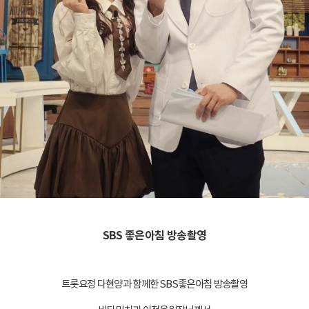
SBS 좋은아침 방송촬영
트롯요정 다현양과 함께한 SBS좋은아침 방송촬영