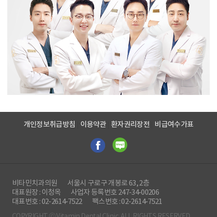
개인정보취급방침
이용약관
환자권리장전
비급여수가표
비타민치과의원
서울시 구로구 개봉로 63, 2층
대표원장 : 이청옥
사업자 등록번호 247-34-00206
대표번호 : 02-2614-7522
팩스번호 : 02-2614-7521
COPYRIGHT ⓒ Vitamin Dental Clinic. ALL RIGHTS RESERVED.