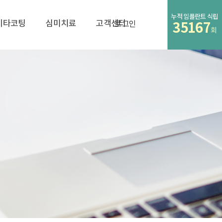
누적 임플란트 식립
비타코팅
심미치료
고객센터
로그인
35167
회