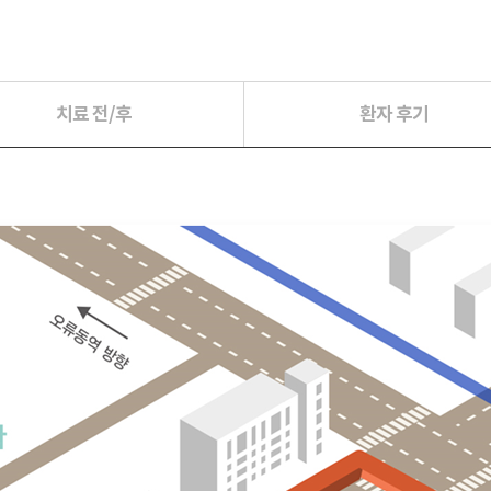
치료 전/후
환자 후기