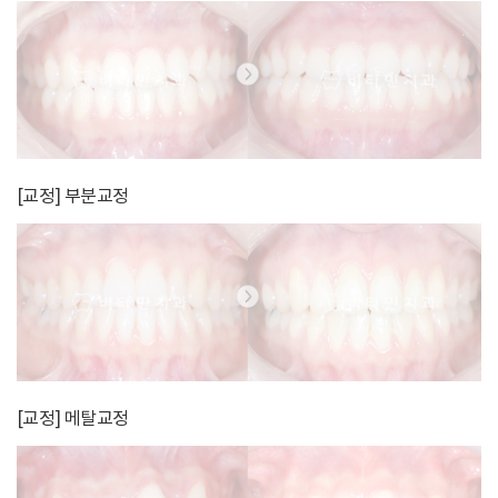
[교정] 부분교정
[교정] 메탈교정