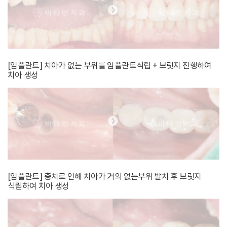
[임플란트] 치아가 없는 부위를 임플란트식립 + 브릿지 진행하여
치아 생성
[임플란트] 충치로 인해 치아가 거의 없는부위 발치 후 브릿지
식립하여 치아 생성