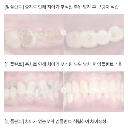
[임플란트] 충치로 인해 치아가 부식된 부위 발치 후 브릿지 식립
[임플란트] 충치로 인해 치아가 부식된 부위 발치 후 임플란트 식립
[임플란트] 치아가 없는부위 임플란트 식립하여 치아생성