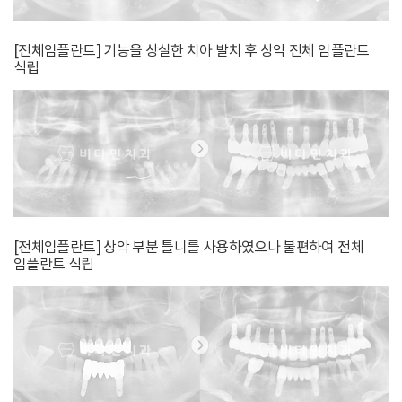
[전체임플란트] 기능을 상실한 치아 발치 후 상악 전체 임플란트
식립
[전체임플란트] 상악 부분 틀니를 사용하였으나 불편하여 전체
임플란트 식립