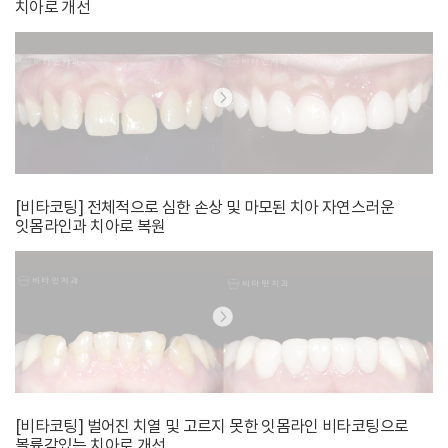
치아로 개선
[비타코팅] 전체적으로 심한 손상 및 마모된 치아 자연스러운
잇몸라인과 치아로 복원
[비타코팅] 벌어진 치열 및 고르지 못한 잇몸라인 비타코팅으로
볼륨감있는 치아로 개선