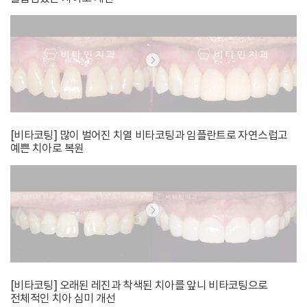
[비타코팅] 많이 벌어진 치열 비타코팅과 임플란트로 자연스럽고
예쁜 치아로 복원
[비타코팅] 오래된 레진과 착색된 치아를 앞니 비타코팅으로
전체적인 치아 심미 개선