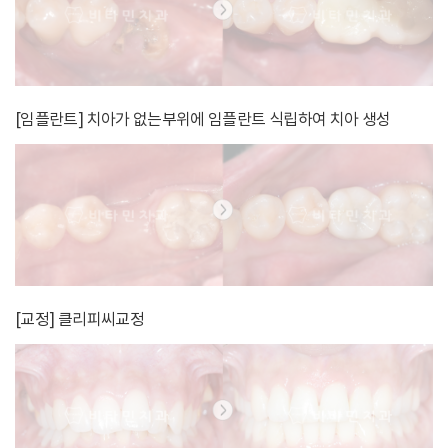
[임플란트] 치아가 없는부위에 임플란트 식립하여 치아 생성
[교정] 클리피씨교정