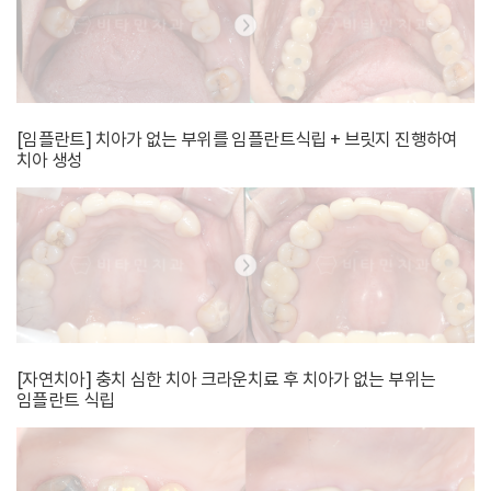
[임플란트] 치아가 없는 부위를 임플란트식립 + 브릿지 진행하여
치아 생성
[자연치아] 충치 심한 치아 크라운치료 후 치아가 없는 부위는
임플란트 식립