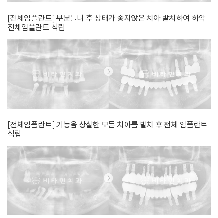
[전체임플란트] 부분틀니 후 상태가 좋지않은 치아 발치하여 하악
전체임플란트 식립
[전체임플란트] 기능을 상실한 모든 치아를 발치 후 전체 임플란트
식립