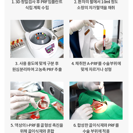
1. 3D 정밀검사 후
PRF임플란트
2. 환자의 팔에서 10ml 정도
식립 계획 수립
소량의 자가혈액을 채취
3. 사용 용도에 맞게 구분 후
4. 채취한 A-PRF를 수술부위에
원심분리하여 고농축 PRF 추출
맞게 자르거나 성형
5. 액상의 I-PRF를 골형성 촉진을
6. 합성한 골이식재와 PRF를
위해 골이식재와 혼합
수술 부위에 적용