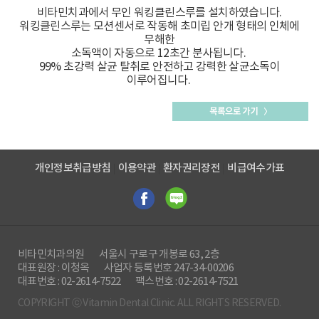
비타민치과에서 무인 워킹클린스루를 설치하였습니다.
워킹클린스루는 모션센서로 작동해 초미립 안개 형태의 인체에
무해한
소독액이 자동으로 12초간 분사됩니다.
99% 초강력 살균 탈취로 안전하고 강력한 살균소독이
이루어집니다.
개인정보취급방침
이용약관
환자권리장전
비급여수가표
비타민치과의원
서울시 구로구 개봉로 63, 2층
대표원장 : 이청옥
사업자 등록번호 247-34-00206
대표번호 : 02-2614-7522
팩스번호 : 02-2614-7521
COPYRIGHT ⓒ Vitamin Dental Clinic. ALL RIGHTS RESERVED.