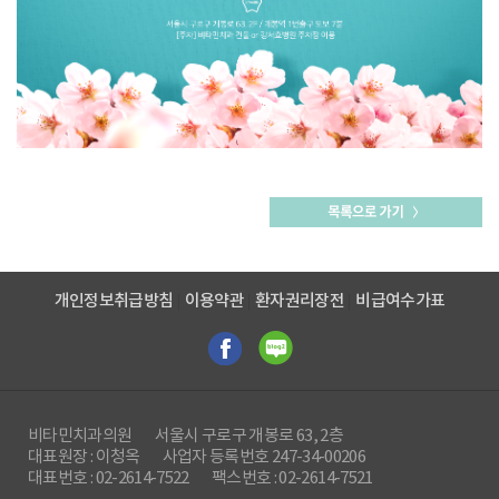
개인정보취급방침
이용약관
환자권리장전
비급여수가표
비타민치과의원
서울시 구로구 개봉로 63, 2층
대표원장 : 이청옥
사업자 등록번호 247-34-00206
대표번호 : 02-2614-7522
팩스번호 : 02-2614-7521