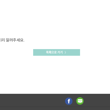
리 알려주세요. ​