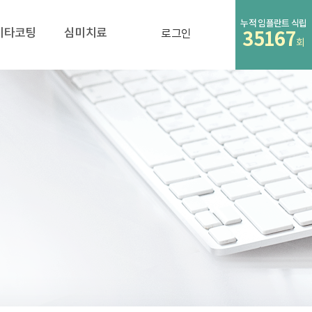
누적 임플란트 식립
비타코팅
심미치료
로그인
35167
회